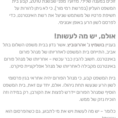
זוכים במענה שלילי. מדוע? מפני שבשנת 2010, קבע בית
המשפט העליון (בפרשת רמי מור), כי לא ניתן להורות על
חשיפת פרטיו של משתמש שניצל את רשת האינטרנט, כדי
לפרסם לשון הרע באופן אנונימי.
אולם, יש מה לעשות!
בעניין
בושמיץ נ' אהרונוביץ
, אשר נדון בבית משפט השלום בתל
אביב, התייחס בית המשפט לאחריותו של מנהל פורום
באינטרנט. חשוב להבין כבר עכשיו – אחריותו של מנהל פורום
באינטרנט מקבילה לאחריותו של מנהל אפליקציית סיקרט.
בית המשפט קבע, כי מנהל הפורום יהיה אחראי בגין פרסומי
לשון הרע שנעשו תחת ניהולו. אולם, יחד עם זאת, בית המשפט
הוסיף שמנהל הפורום יידרש לפצות את הקורבן, רק במידה וזה
הוכיח נזק של ממש.
כלומר – יש מה לעשות ויש את מי לתבוע, גם כשהפרסום הוא