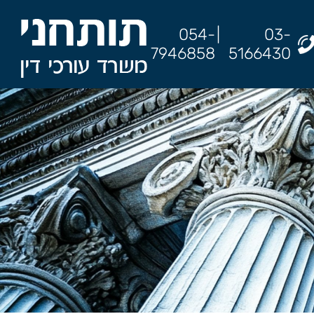
054-
|
03-
7946858
5166430