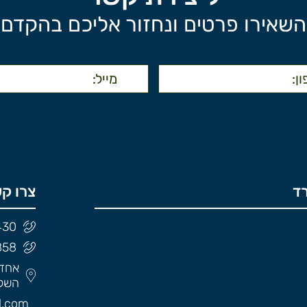
השאירו פרטים ונחזור אליכם בהקדם
ד
צרו ק
430
858
השלו
l.com